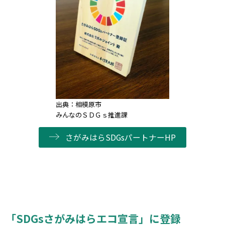
出典：相模原市
みんなのＳＤＧｓ推進課
さがみはらSDGsパートナーHP
「SDGsさがみはらエコ宣言」に登録