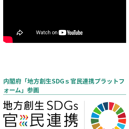
内閣府「地方創生SDGｓ官民連携プラットフ
ォーム」参画