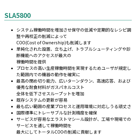
SLA5800
システム稼働時間を増加させ保守の低減や定期的なレシピ調
整や再校正の削減によって
COO(Cost of Ownership)も削減します
単純化された設置、立ち上げ、トラブルシューティングや診
断機能へのアクセスが最大の
稼働時間を提供
プロセスの高い生産稼働時間を実現するためユーザが規定し
た範囲内での機器の動作を確実に
最高の閉め切り能力、広いターンダウン、高速応答、および
優秀な耐食材料がガスパネルコスト
全体を低下させスループットを増加
既存システムの更新が容易
最も広い範囲の産業プロセスと運用環境に対応しうる頑丈さ
国際標準にトレーサブルな計測精度を確保
サービスが容易なエラストマシール設計が、工場や現場での
サービスを通して稼働時間を
最大にしてトータルCOOの削減に貢献します